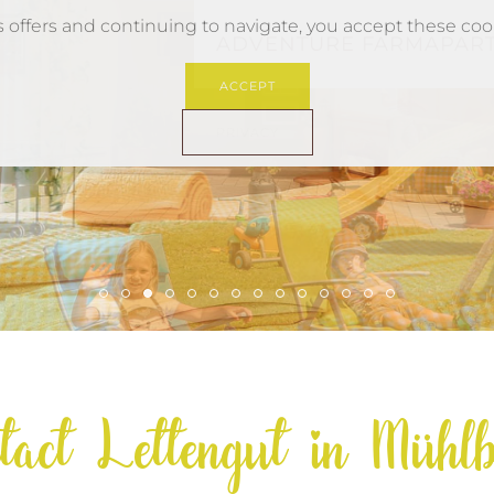
ts offers and continuing to navigate, you accept these coo
ADVENTURE FARM
APAR
ACCEPT
PRIVACY
Ferienwohnung1 Erlebnisbauernhof Salzbu
Erlebnisbauernhof Salzburg Muehlbach 
Ferienwohnung2 Erlebnisbauernhof Sa
Ferienwohnung1 Erlebnisbauernhof
Ferienwohnung1 Erlebnisbauernh
Ferienwohnung1 Erlebnisbauer
Erlebnisbauernhof Salzburg
Ferienwohnung2 Erlebnis
Erlebnisbauernhof Sal
Ferienwohnung2 Erle
Ferienwohnung1 E
Erlebnisbauernh
Ferienwohnun
Ferienwohn
tact Lettengut in Mühl