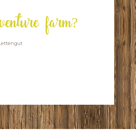
venture farm?
 Lettengut