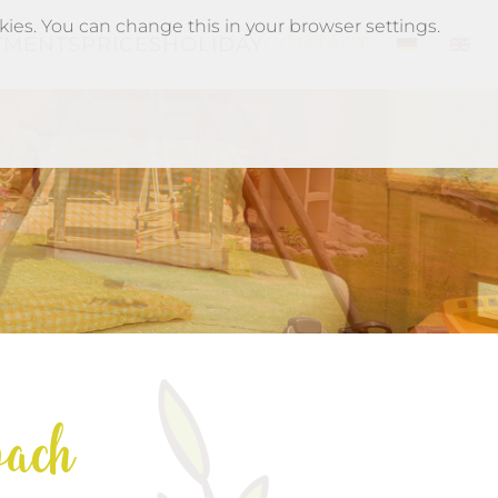
kies. You can change this in your browser settings.
TMENTS
PRICES
HOLIDAY
CONTACT
rg 0028
Ferien 0404
lzburg 0116
 Salzburg 0035
of Salzburg 0065
nhof Salzburg 0076
 Muehlbach Ferien 0249
bauernhof Salzburg 0127
zburg Muehlbach Ferien 0500
bnisbauernhof Salzburg 0131
rlebnisbauernhof Salzburg 0086
of Salzburg Muehlbach Ferien 0512
g2 Erlebnisbauernhof Salzburg 0138
ung1 Erlebnisbauernhof Salzburg 0052
bach