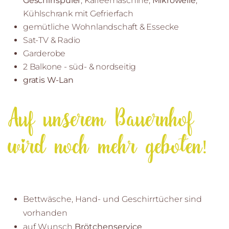
Geschirrspüler
, Kaffeemaschine,
Mikrowelle
,
Kühlschrank mit Gefrierfach
gemütliche Wohnlandschaft & Essecke
Sat-TV & Radio
Garderobe
2 Balkone - süd- & nordseitig
gratis W-Lan
Auf unserem Bauernhof
wird noch mehr geboten!
Bettwäsche, Hand- und Geschirrtücher sind
vorhanden
auf Wunsch
Brötchenservice