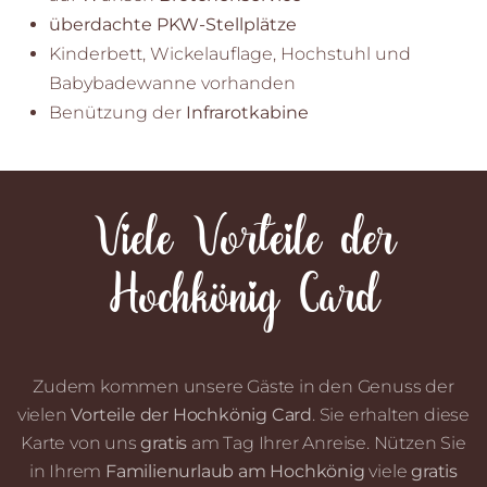
überdachte PKW-Stellplätze
Kinderbett, Wickelauflage, Hochstuhl und
Babybadewanne vorhanden
Benützung der
Infrarotkabine
Viele Vorteile der
Hochkönig Card
Zudem kommen unsere Gäste in den Genuss der
vielen
Vorteile der Hochkönig Card
. Sie erhalten diese
Karte von uns
gratis
am Tag Ihrer Anreise. Nützen Sie
in Ihrem
Familienurlaub am Hochkönig
viele
gratis