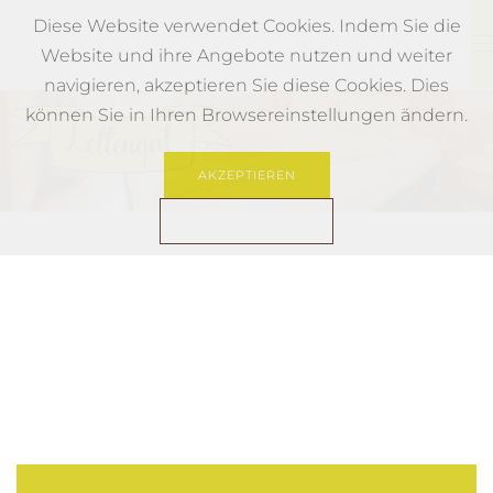
Diese Website verwendet Cookies. Indem Sie die
Website und ihre Angebote nutzen und weiter
Skip to main content
navigieren, akzeptieren Sie diese Cookies. Dies
können Sie in Ihren Browsereinstellungen ändern.
AKZEPTIEREN
DATENSCHUTZ
Ferienwohnung1 Erlebnisbauernhof Salzbu
Erlebnisbauernhof Salzburg Muehlbach 
Ferienwohnung2 Erlebnisbauernhof Sa
Ferienwohnung1 Erlebnisbauernhof
Ferienwohnung1 Erlebnisbauernh
Ferienwohnung1 Erlebnisbauer
Erlebnisbauernhof Salzburg
Ferienwohnung2 Erlebnis
Erlebnisbauernhof Sal
Ferienwohnung2 Erle
Ferienwohnung1 E
Erlebnisbauernh
Ferienwohnun
Ferienwohn