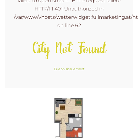
failed to open stream: HTTP request failed!
HTTP/1.1 401 Unauthorized in
/var/www/vhosts/wetterwidget.fullmarketing.at/ht
on line
62
City Not Found
Erlebnisbauernhof