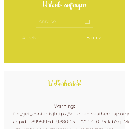
Urlaub anfragen
WEITER
Wetterbericht
Warning
:
file_get_contents(https://api.openweathermap.org/d
appid=a8995196db98800cad37204c0f34ffab&q=Müh