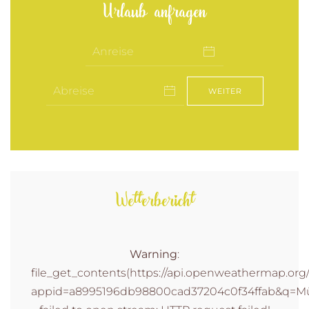
Urlaub anfragen
WEITER
Wetterbericht
Warning
:
file_get_contents(https://api.openweathermap.org/d
appid=a8995196db98800cad37204c0f34ffab&q=Müh