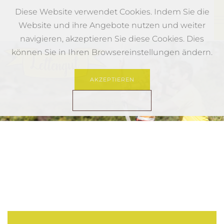
Diese Website verwendet Cookies. Indem Sie die
Website und ihre Angebote nutzen und weiter
Skip to main content
navigieren, akzeptieren Sie diese Cookies. Dies
können Sie in Ihren Browsereinstellungen ändern.
AKZEPTIEREN
DATENSCHUTZ
Hochkoenig Familie Urlaub
Bogenparcours Hochkoenig
Biken Hochkoenig
Familienwanderung Hoch
Urlaub Hochkoenig Wa
Wandern Familie Mu