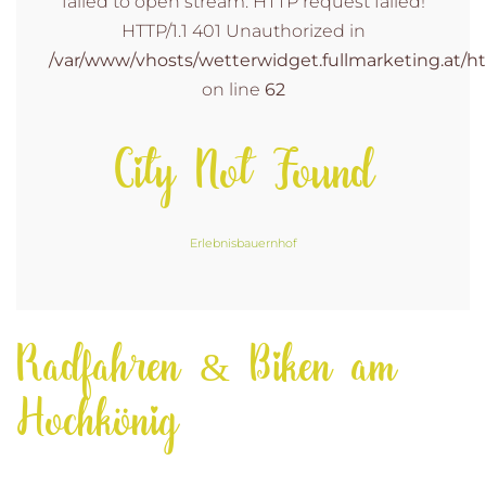
failed to open stream: HTTP request failed!
HTTP/1.1 401 Unauthorized in
/var/www/vhosts/wetterwidget.fullmarketing.at/ht
on line
62
City Not Found
Erlebnisbauernhof
Radfahren & Biken am
Hochkönig