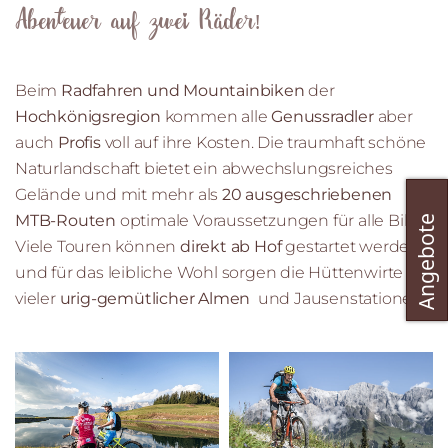
Abenteuer auf zwei Räder!
Beim
Radfahren und Mountainbiken
der
Hochkönigsregion
kommen alle
Genussradler
aber
auch
Profis
voll auf ihre Kosten. Die traumhaft schöne
Naturlandschaft bietet ein abwechslungsreiches
Gelände und mit mehr als
20 ausgeschriebenen
MTB-Routen
optimale Voraussetzungen für alle Biker.
Viele Touren können
direkt ab Hof
gestartet werden
und für das leibliche Wohl sorgen die Hüttenwirte
vieler
urig-gemütlicher Almen
und Jausenstationen.